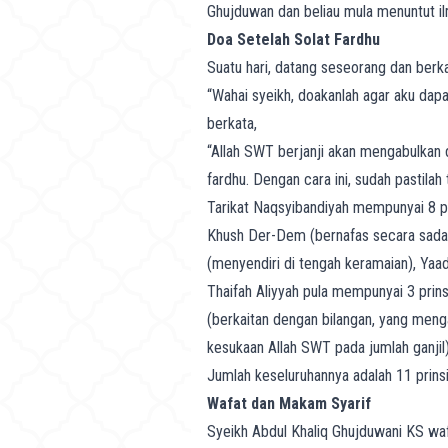
Ghujduwan dan beliau mula menuntut il
Doa Setelah Solat Fardhu
Suatu hari, datang seseorang dan berk
“Wahai syeikh, doakanlah agar aku dap
berkata,
“Allah SWT berjanji akan mengabulkan 
fardhu. Dengan cara ini, sudah pastila
Tarikat Naqsyibandiyah mempunyai 8 pr
Khush Der-Dem (bernafas secara sadar
(menyendiri di tengah keramaian), Yaad
Thaifah Aliyyah pula mempunyai 3 pri
(berkaitan dengan bilangan, yang meng
kesukaan Allah SWT pada jumlah ganjil
Jumlah keseluruhannya adalah 11 prinsi
Wafat dan Makam Syarif
Syeikh Abdul Khaliq Ghujduwani KS wa