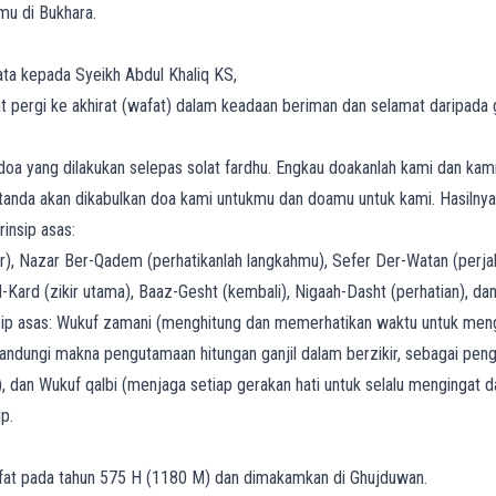
mu di Bukhara.
ata kepada Syeikh Abdul Khaliq KS,
at pergi ke akhirat (wafat) dalam keadaan beriman dan selamat daripada 
doa yang dilakukan selepas solat fardhu. Engkau doakanlah kami dan ka
h tanda akan dikabulkan doa kami untukmu dan doamu untuk kami. Hasilnya
insip asas:
), Nazar Ber-Qadem (perhatikanlah langkahmu), Sefer Der-Watan (perja
-Kard (zikir utama), Baaz-Gesht (kembali), Nigaah-Dasht (perhatian), d
nsip asas: Wukuf zamani (menghitung dan memerhatikan waktu untuk meng
andungi makna pengutamaan hitungan ganjil dalam berzikir, sebagai pen
), dan Wukuf qalbi (menjaga setiap gerakan hati untuk selalu mengingat
p.
fat pada tahun 575 H (1180 M) dan dimakamkan di Ghujduwan.