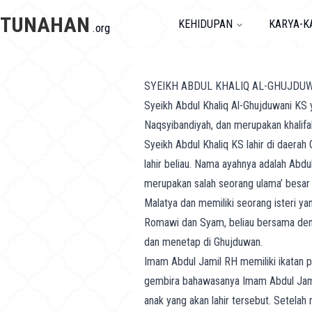
TUNAHAN
KEHIDUPAN
KARYA-K
.org
SYEIKH ABDUL KHALIQ AL-GHUJDUW
Syeikh Abdul Khaliq Al-Ghujduwani KS y
Naqsyibandiyah, dan merupakan khalif
Syeikh Abdul Khaliq KS lahir di daerah 
lahir beliau. Nama ayahnya adalah Abd
merupakan salah seorang ulama’ besar 
Malatya dan memiliki seorang isteri y
Romawi dan Syam, beliau bersama deng
dan menetap di Ghujduwan.
Imam Abdul Jamil RH memiliki ikatan p
gembira bahawasanya Imam Abdul Jamil
anak yang akan lahir tersebut. Setela