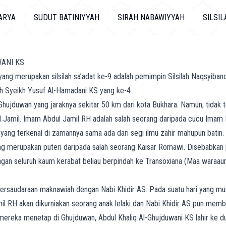
ARYA
SUDUT BATINIYYAH
SIRAH NABAWIYYAH
SILSI
ANI KS
ang merupakan silsilah sa’adat ke-9 adalah pemimpin Silsilah Naqsyiban
ah Syeikh Yusuf Al-Hamadani KS yang ke-4.
Ghujduwan yang jaraknya sekitar 50 km dari kota Bukhara. Namun, tidak te
ul Jamil. Imam Abdul Jamil RH adalah salah seorang daripada cucu Imam
yang terkenal di zamannya sama ada dari segi ilmu zahir mahupun batin.
ang merupakan puteri daripada salah seorang Kaisar Romawi. Disebabkan p
an seluruh kaum kerabat beliau berpindah ke Transoxiana (Maa waraaun
ersaudaraan maknawiah dengan Nabi Khidir AS. Pada suatu hari yang mul
 RH akan dikurniakan seorang anak lelaki dan Nabi Khidir AS pun memb
h mereka menetap di Ghujduwan, Abdul Khaliq Al-Ghujduwani KS lahir ke 