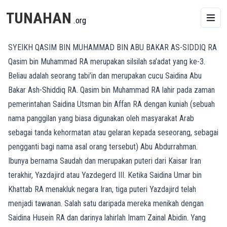
TUNAHAN
.org
SYEIKH QASIM BIN MUHAMMAD BIN ABU BAKAR AS-SIDDIQ RA
Qasim bin Muhammad RA merupakan silsilah sa’adat yang ke-3.
Beliau adalah seorang tabi’in dan merupakan cucu Saidina Abu
Bakar Ash-Shiddiq RA. Qasim bin Muhammad RA lahir pada zaman
pemerintahan Saidina Utsman bin Affan RA dengan kuniah (sebuah
nama panggilan yang biasa digunakan oleh masyarakat Arab
sebagai tanda kehormatan atau gelaran kepada seseorang, sebagai
pengganti bagi nama asal orang tersebut) Abu Abdurrahman.
Ibunya bernama Saudah dan merupakan puteri dari Kaisar Iran
terakhir, Yazdajird atau Yazdegerd III. Ketika Saidina Umar bin
Khattab RA menakluk negara Iran, tiga puteri Yazdajird telah
menjadi tawanan. Salah satu daripada mereka menikah dengan
Saidina Husein RA dan darinya lahirlah Imam Zainal Abidin. Yang