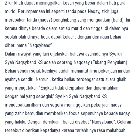
Zikir khafi dapat meninggalkan kesan yang besar dalam hati para
murid. Perumpamaan ini seperti tanda pada Naqsy, zikir juga
merupakan tanda (naqsy) penghubung yang menguatkan (band). Ini
kerana dirinya berada dalam setiap murid dan tinggal di dalam nya
seolah-olah dirinya tidak dapat keluar , dengan demikian beliau
diberi nama “Naqsyband”
Dalam riwayat yang lain dijelaskan bahawa ayahnda nya Syeikh
Syah Naqsyband KS adalah seorang Naqqasy (Tukang Penyulam) .
Beliau sendiri sejak kecilnya sudah menuntut ilmu pekerjaan ini dari
ayahnya sendiri. Namun , ketika beliau terdengar satu suara ghaib
yang mengatakan “Engkau tidak diciptakan dan diperintahkan
dengan hal yang sebegini,” Syeikh Syah Naqsyband KS
mendapatkan ilham dan segera meninggalkan pekerjaan naqsy
yang zahir kemudian memberikan focus sepenuhnya kepada naqsy
yang hakiki. Dengan demikian , beliau disebut “Naqsyiband”. Gelaran
tersebut diberikan kepadanya kerana terlahir nya rasa mahabbah