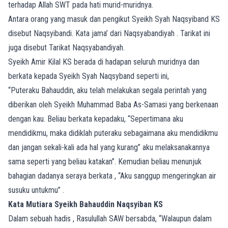
terhadap Allah SWT pada hati murid-muridnya.
Antara orang yang masuk dan pengikut Syeikh Syah Naqsyiband KS
disebut Naqsyibandi. Kata jama’ dari Naqsyabandiyah . Tarikat ini
juga disebut Tarikat Naqsyabandiyah.
Syeikh Amir Kilal KS berada di hadapan seluruh muridnya dan
berkata kepada Syeikh Syah Naqsyband seperti ini,
“Puteraku Bahauddin, aku telah melakukan segala perintah yang
diberikan oleh Syeikh Muhammad Baba As-Samasi yang berkenaan
dengan kau. Beliau berkata kepadaku, “Sepertimana aku
mendidikmu, maka didiklah puteraku sebagaimana aku mendidikmu
dan jangan sekali-kali ada hal yang kurang” aku melaksanakannya
sama seperti yang beliau katakan”. Kemudian beliau menunjuk
bahagian dadanya seraya berkata , “Aku sanggup mengeringkan air
susuku untukmu” .
Kata Mutiara Syeikh Bahauddin Naqsyiban KS
Dalam sebuah hadis , Rasulullah SAW bersabda, “Walaupun dalam