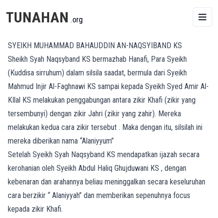
TUNAHAN
.org
SYEIKH MUHAMMAD BAHAUDDIN AN-NAQSYIBAND KS
Sheikh Syah Naqsyband KS bermazhab Hanafi, Para Syeikh
(Kuddisa sirruhum) dalam silsila saadat, bermula dari Syeikh
Mahmud Injir Al-Faghnawi KS sampai kepada Syeikh Syed Amir Al-
KIlal KS melakukan penggabungan antara zikir Khafi (zikir yang
tersembunyi) dengan zikir Jahri (zikir yang zahir). Mereka
melakukan kedua cara zikir tersebut . Maka dengan itu, silsilah ini
mereka diberikan nama “Alaniyyum”
Setelah Syeikh Syah Naqsyband KS mendapatkan ijazah secara
kerohanian oleh Syeikh Abdul Haliq Ghujduwani KS , dengan
kebenaran dan arahannya beliau meninggalkan secara keseluruhan
cara berzikir “ Alaniyyah” dan memberikan sepenuhnya focus
kepada zikir Khafi.