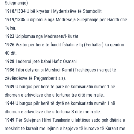
Sulejmanije)
1918/1334
U bë kryetar i Myderrizëve të Stambollit.
1919/1335
u diplomua nga Medreseja Sulejmanije për Hadith dhe
Tefsir.
1923
Udiplomua nga Medresetu’l-Kuzât.
1926
Vizitoi për herë të fundit fshatin e tij (Ferhatlar) ku qendroi
40 dit..
1928
I ndërroi jetë babai Hafiz Osmani.
1936
Filloi detyrën si Murshidi Kamil (Trashëgues i vargut të
zëvëndësve të Pejgamberit a.s).
1939
U burgos për herë të parë në komisariatin numër 1 në
dhomën e arkivolave dhe u torturua tre ditë me rrallë..
1944
U burgos për herë të dytë në komisariatin numër 1 në
dhomën e arkivolave dhe u torturua 8 ditë me rrallë..
1949
Për Sulejman Hilmi Tunahanin u lehtësua sado pak dhënia e
mësimit të kuranit me lejimin e hapjeve të kurseve të Kuranit me