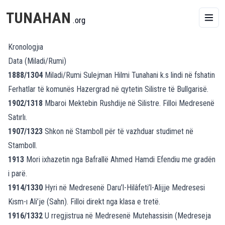
TUNAHAN
.org
Kronologjıa
Data (Miladi/Rumi)
1888/1304
Miladi/Rumi Sulejman Hilmi Tunahani k.s lindi në fshatin
Ferhatlar të komunës Hazergrad në qytetin Silistre të Bullgarisë.
1902/1318
Mbaroi Mektebin Rushdije në Silistre. Filloi Medresenë
Satırlı.
1907/1323
Shkon në Stamboll për të vazhduar studimet në
Stamboll.
1913
Mori ixhazetin nga Bafrallë Ahmed Hamdi Efendiu me gradën
i parë.
1914/1330
Hyri në Medresenë Daru’l-Hilâfeti’l-Alijje Medresesi
Kısm-ı Ali’je (Sahn). Filloi direkt nga klasa e tretë.
1916/1332
U rregjistrua në Medresenë Mutehassisin (Medreseja