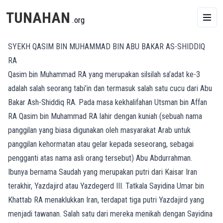
TUNAHAN
.org
SYEKH QASIM BIN MUHAMMAD BIN ABU BAKAR AS-SHIDDIQ
RA
Qasim bin Muhammad RA yang merupakan silsilah sa’adat ke-3
adalah salah seorang tabi’in dan termasuk salah satu cucu dari Abu
Bakar Ash-Shiddiq RA. Pada masa kekhalifahan Utsman bin Affan
RA Qasim bin Muhammad RA lahir dengan kuniah (sebuah nama
panggilan yang biasa digunakan oleh masyarakat Arab untuk
panggilan kehormatan atau gelar kepada seseorang, sebagai
pengganti atas nama asli orang tersebut) Abu Abdurrahman.
Ibunya bernama Saudah yang merupakan putri dari Kaisar Iran
terakhir, Yazdajird atau Yazdegerd III. Tatkala Sayidina Umar bin
Khattab RA menaklukkan Iran, terdapat tiga putri Yazdajird yang
menjadi tawanan. Salah satu dari mereka menikah dengan Sayidina