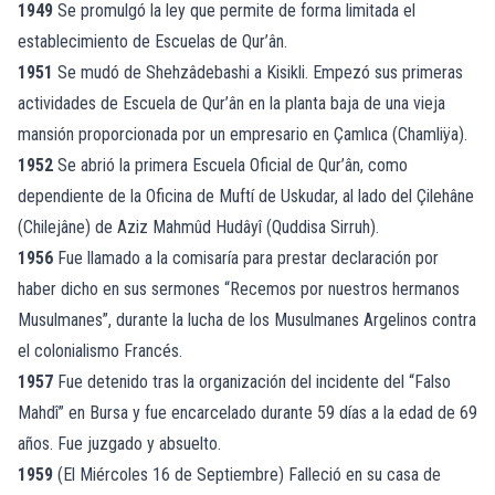
1949
Se promulgó la ley que permite de forma limitada el
establecimiento de Escuelas de Qur’ân.
1951
Se mudó de Shehzâdebashi a Kisikli. Empezó sus primeras
actividades de Escuela de Qur’ân en la planta baja de una vieja
mansión proporcionada por un empresario en Çamlıca (Chamliÿa).
1952
Se abrió la primera Escuela Oficial de Qur’ân, como
dependiente de la Oficina de Muftí de Uskudar, al lado del Çilehâne
(Chilejâne) de Aziz Mahmûd Hudâyî (Quddisa Sirruh).
1956
Fue llamado a la comisaría para prestar declaración por
haber dicho en sus sermones “Recemos por nuestros hermanos
Musulmanes”, durante la lucha de los Musulmanes Argelinos contra
el colonialismo Francés.
1957
Fue detenido tras la organización del incidente del “Falso
Mahdî” en Bursa y fue encarcelado durante 59 días a la edad de 69
años. Fue juzgado y absuelto.
1959
(El Miércoles 16 de Septiembre) Falleció en su casa de