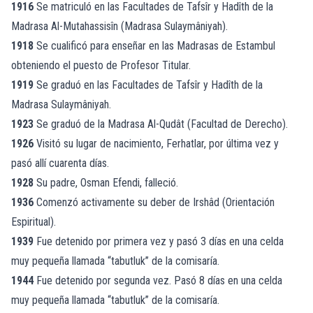
1916
Se matriculó en las Facultades de Tafsîr y Hadîth de la
Madrasa Al-Mutahassisîn (Madrasa Sulaymâniyah).
1918
Se cualificó para enseñar en las Madrasas de Estambul
obteniendo el puesto de Profesor Titular.
1919
Se graduó en las Facultades de Tafsîr y Hadîth de la
Madrasa Sulaymâniyah.
1923
Se graduó de la Madrasa Al-Qudât (Facultad de Derecho).
1926
Visitó su lugar de nacimiento, Ferhatlar, por última vez y
pasó allí cuarenta días.
1928
Su padre, Osman Efendi, falleció.
1936
Comenzó activamente su deber de Irshâd (Orientación
Espiritual).
1939
Fue detenido por primera vez y pasó 3 días en una celda
muy pequeña llamada “tabutluk” de la comisaría.
1944
Fue detenido por segunda vez. Pasó 8 días en una celda
muy pequeña llamada “tabutluk” de la comisaría.