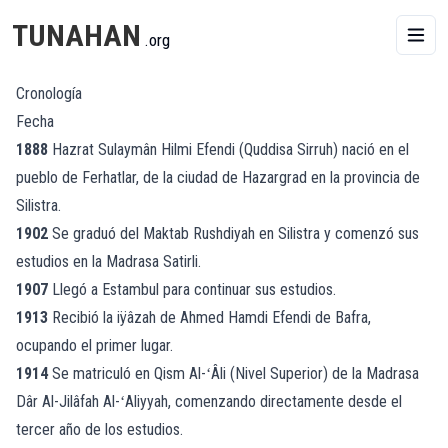
TUNAHAN
.org
Cronología
Fecha
1888
Hazrat Sulaymân Hilmi Efendi (Quddisa Sirruh) nació en el
pueblo de Ferhatlar, de la ciudad de Hazargrad en la provincia de
Silistra.
1902
Se graduó del Maktab Rushdiyah en Silistra y comenzó sus
estudios en la Madrasa Satirli.
1907
Llegó a Estambul para continuar sus estudios.
1913
Recibió la iÿâzah de Ahmed Hamdi Efendi de Bafra,
ocupando el primer lugar.
1914
Se matriculó en Qism Al-ʻÂli (Nivel Superior) de la Madrasa
Dâr Al-Jilâfah Al-ʻAliyyah, comenzando directamente desde el
tercer año de los estudios.