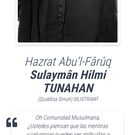
Hazrat Abu’l-Fârûq
Sulaymân Hilmi
TUNAHAN
(Quddisa Sirruh) SILISTRAWÎ
Oh Comunidad Musulmana,
¿Ustedes piensan que las mentiras
y calumnias pueden ser atribuidas a