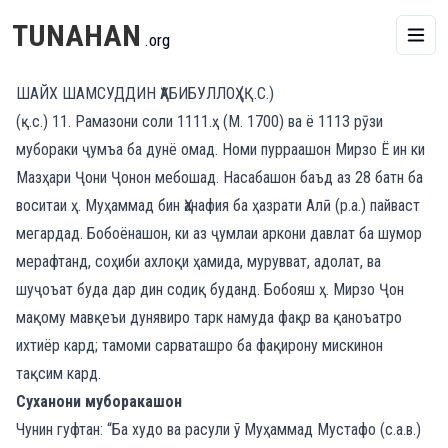
TUNAHAN
.org
ШАЙХ ШАМСУДДИН ҲАБИБУЛЛОҲ (Қ.С.)
(қ.с.) 11. Рамазони соли 1111.ҳ (М. 1700) ва ё 1113 рӯзи
мубораки ҷумъа ба дунё омад. Номи пурраашон Мирзо Ё ин ки
Мазҳари Ҷони Ҷонон мебошад. Насабашон баъд аз 28 батн ба
воситаи ҳ. Муҳаммад бин Ҳанафия ба ҳазрати Алӣ (р.а.) пайваст
мегардад. Бобоёнашон, ки аз ҷумлаи аркони давлат ба шумор
мерафтанд, соҳиби ахлоқи ҳамида, мурувват, адолат, ва
шуҷоъат буда дар дин содиқ буданд. Бобояш ҳ. Мирзо Ҷон
мақому мавқеъи дунявиро тарк намуда фақр ва қаноъатро
ихтиёр кард; тамоми сарваташро ба фақирону мискинон
тақсим кард.
Суханони муборакашон
Чунин гуфтан: “Ба худо ва расули ў Муҳаммад Мустафо (с.а.в.)