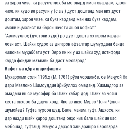
ва ҳарон чизе, ки расулуллоҳ ба мо овард имон овардам; ҳарон
чизе, ки худо ва расули у (с.а.в.) дуст доштанд ман низ дуст
доштам, ҳарон чизе, ки буғз карданд ман низ буғз кардам,
имони иҷмолист ва барои наҷоти эшон кофист.”
“Авлиёуллоҳ (дустони худо) ро дуст дошта эҳтиром кардан
лози аст. Шайхи худро аз дигарон афзалтар шумурдани банда
нишонаи муҳаббати уст. Зеро ин ки у аз шайхи худ истифода
карда фоидаи маънавӣ ба даст меоварад.”
Вафот ва қабри шарифашон
Муҳаррами соли 1195.ҳ (М. 1781) рӯзи чоршанбе, се Маҷусӣ ба
дари Мавлоно Шамсуддин Ҳабибуллоҳ омаданд. Хизмадгор аз
омадани ин се мусофир ба Шайх хабар дод. Шайх аз ҷояш
хеста онҳоро ба дарун хонд. Яке аз инҳо Мирзо Ҷони Ҷонон
шумойед? Гуфта пурсон шуд. Бале, манам, гуфт. Ашхосе, ки
дар назди шайх қарор доштанд онҳо низ бале шайх ин кас
мебошад, гуфтанд. Маҷусӣ дарҳол ханҷарашро бароварда